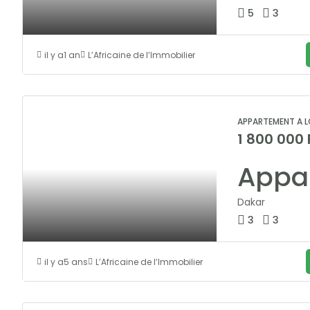
5
3
il y a1 an
L’Africaine de l’Immobilier
APPARTEMENT A L
1 800 000
Dakar
3
3
il y a5 ans
L’Africaine de l’Immobilier