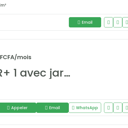
1
m²
Email
 FCFA/mois
Villa R+ 1 avec jardin et piscine à louer aux sur la corniche des almadies
Appeler
Email
WhatsApp