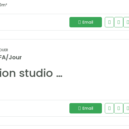
0
m²
Email
OUER
FA/Jour
Location studio meublé moderne au Virage avec terrasse – confort et sécurité
Email