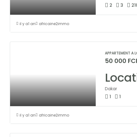
2
3
21
il y a1 an
africaine2immo
APPARTEMENT A L
50 000 FC
Dakar
1
1
il y a1 an
africaine2immo