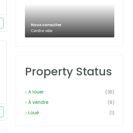
Nous consulter
Centre ville
Property Status
A louer
(36)
À vendre
(8)
Loué
(1)