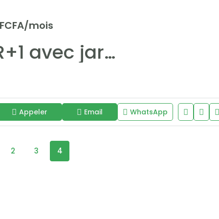
 FCFA/mois
Villa R+1 avec jardin à louer aux Almadies
Appeler
Email
WhatsApp
2
3
4