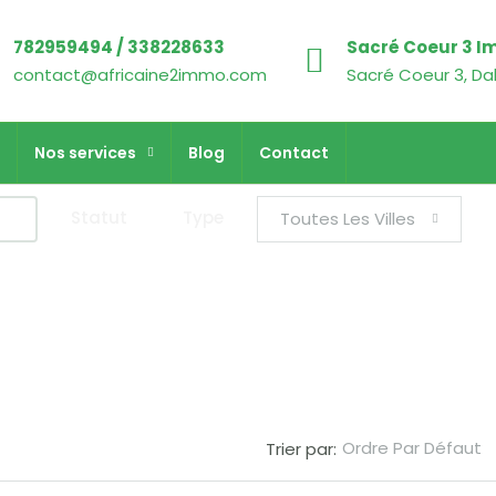
782959494 / 338228633
Sacré Coeur 3 I
contact@africaine2immo.com
Sacré Coeur 3, Da
Nos services
Blog
Contact
Statut
Type
Toutes Les Villes
Ordre Par Défaut
Trier par: