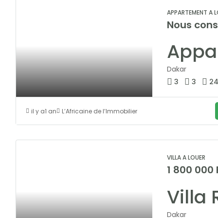
APPARTEMENT A L
Nous cons
Dakar
3
3
2
il y a1 an
L’Africaine de l’Immobilier
VILLA A LOUER
1 800 000
Dakar