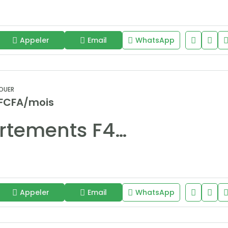
Appeler
Email
WhatsApp
OUER
 FCFA/mois
Appartements F4 de 180 m2 avec vue/mer à louer sur la corniche
Appeler
Email
WhatsApp