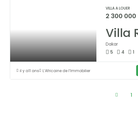
VILLA A LOUER
2 300 000
Dakar
5
4
1
il y a11 ans
L’Africaine de l’Immobilier
1