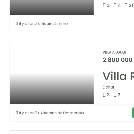
3
4
21
il y a1 an
africaine2immo
VILLA A LOUER
2 800 000
Dakar
3
3
il y a1 an
L’Africaine de l’Immobilier