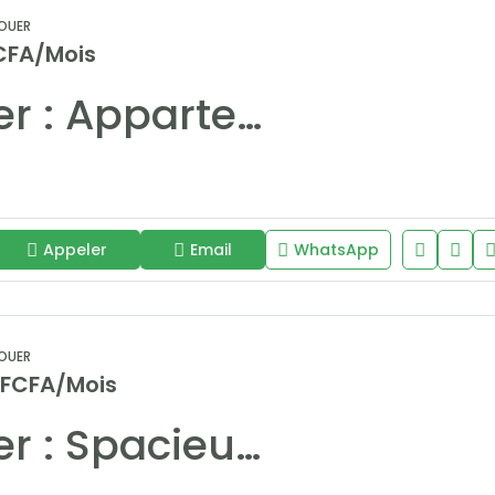
OUER
CFA/Mois
À louer : Appartement F4 moderne et confortable sur la VDN
Appeler
Email
WhatsApp
OUER
 FCFA/Mois
À louer : Spacieux appartement F3 de 210 m² aux Almadies – Route du King Fahd