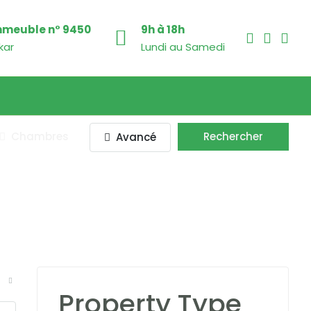
mmeuble n° 9450
9h à 18h
kar
Lundi au Samedi
Chambres
Rechercher
Avancé
Property Type