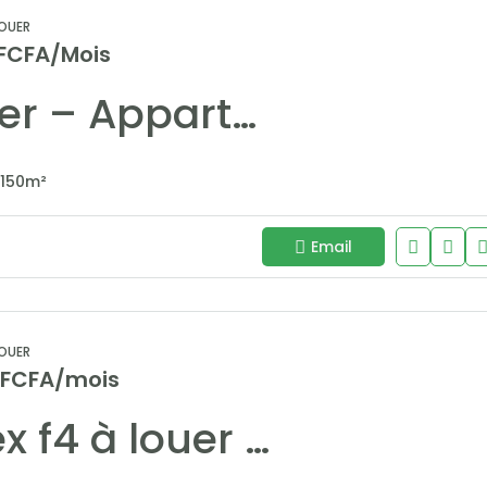
OUER
 FCFA/Mois
A Louer – Appartement F3 Meublé avec Terrasse & Piscine – Almadies, Dakar
150
m²
Email
OUER
 FCFA/mois
Duplex f4 à louer -Corniche Almadies