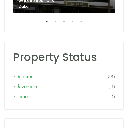
260 000 000 FCFA
Dakar
Dak
Property Status
A louer
(36)
À vendre
(8)
Loué
(1)