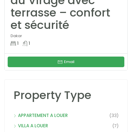
au Virage avec
terrasse – confort
et sécurité
Dakar
1
1
Email
Property Type
APPARTEMENT A LOUER
(33)
VILLA A LOUER
(7)