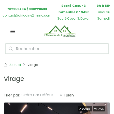
Sacré Coeur 3
9h à 18h
782959494 / 338228633
Immeuble n° 9450
Lundi au
contact@africaine2immo.com
Sacré Coeur 3, Dakar
Samedi
Accueil
Virage
Virage
Ordre Par Défaut
Trier par:
1 Bien
A LOUER
VIRAGE