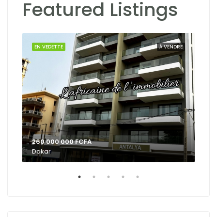
Featured Listings
OUER
EN VEDETTE
À VENDRE
EN 
260 000 000 FCFA
Dakar
Dak