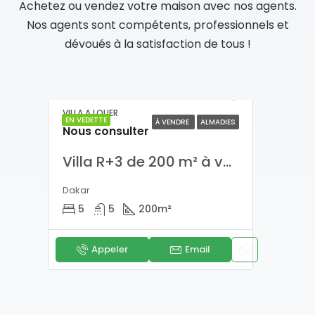
Achetez ou vendez votre maison avec nos agents.
Nos agents sont compétents, professionnels et
dévoués à la satisfaction de tous !
VILLA A LOUER
APPAR
EN VEDETTE
EN VE
AM
À VENDRE
ALMADIES
Nous consulter
330
ppartement f4 de haut standing à vendre sur la corniche des Mamelles
Villa R+3 de 200 m² à vendre aux Almadies
Dakar
Daka
5
5
200
m²
3
Appeler
Email