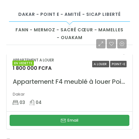
DAKAR - POINT E - AMITIÉ - SICAP LIBERTÉ
FANN - MERMOZ - SACRÉ CŒUR - MAMELLES
- OUAKAM
APPARTEMENT A LOUER
EN VEDETTE
A LOUER
POINT-E
1 800 000 FCFA
Appartement F4 meublé à louer Point E – Résidence moderne et sécurisée
Dakar
03
04
Email