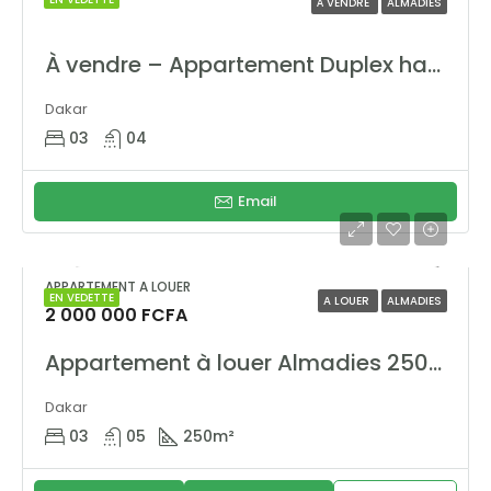
À VENDRE
ALMADIES
À vendre – Appartement Duplex haut standing aux Almadies
Dakar
03
04
Email
APPARTEMENT A LOUER
EN VEDETTE
A LOUER
ALMADIES
2 000 000 FCFA
Appartement à louer Almadies 250 m² vue mer – Résidence NGALOU
Dakar
03
05
250
m²