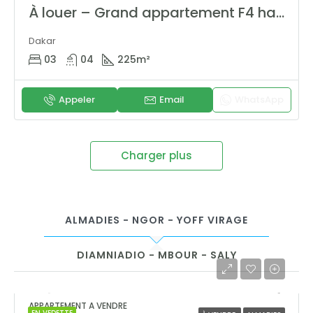
À louer – Grand appartement F4 haut standing à Point E (255 m²)
Dakar
03
04
225
m²
Appeler
Email
WhatsApp
Charger plus
ALMADIES - NGOR - YOFF VIRAGE
DIAMNIADIO - MBOUR - SALY
APPARTEMENT A VENDRE
EN VEDETTE