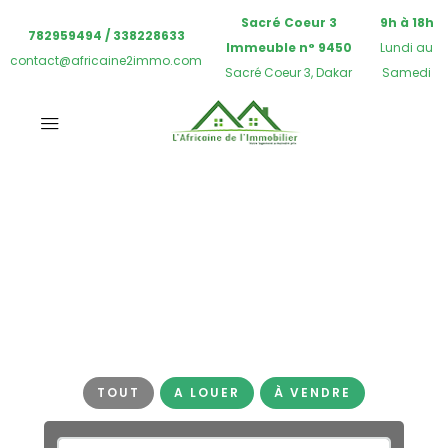
Sacré Coeur 3
9h à 18h
782959494 / 338228633
Immeuble n° 9450
Lundi au
contact@africaine2immo.com
Sacré Coeur 3, Dakar
Samedi
Agence immobilière
spécialisée à Dakar et
petite côte
ACHETEZ, VENDEZ OU LOUEZ
EN TOUTE CONFIANCE
TOUT
A LOUER
À VENDRE