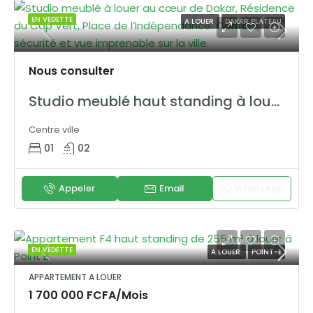
EN VEDETTE
A LOUER
DAKAR PLATEAU
Nous consulter
Studio meublé haut standing à louer – Centre-ville Dakar
Centre ville
01
02
Appeler
Email
WhatsApp
EN VEDETTE
A LOUER
POINT-E
APPARTEMENT A LOUER
1 700 000 FCFA/Mois