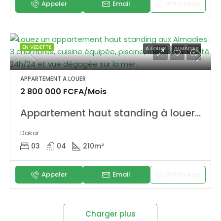
Appeler
Email
WhatsApp
EN VEDETTE
A LOUER
ALMADIES
APPARTEMENT A LOUER
2 800 000 FCFA/Mois
Appartement haut standing à louer aux Almadies – Vue dégagée, piscine, rooftop et sécurité 24h/24
Dakar
03
04
210
m²
Appeler
Email
WhatsApp
Charger plus