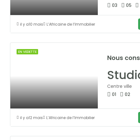
03
05
il y a10 mois
L’Africaine de l’Immobilier
EN VEDETTE
Nous cons
Centre ville
01
02
il y a12 mois
L’Africaine de l’Immobilier