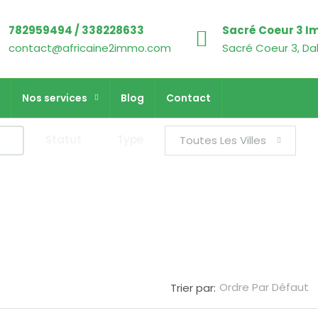
782959494 / 338228633
Sacré Coeur 3 I
contact@africaine2immo.com
Sacré Coeur 3, Da
Nos services
Blog
Contact
Statut
Type
Toutes Les Villes
Ordre Par Défaut
Trier par: