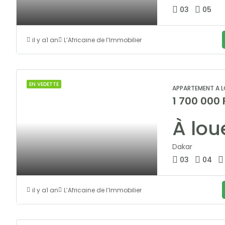
03
05
il y a1 an
L’Africaine de l’Immobilier
EN VEDETTE
APPARTEMENT A L
1 700 000
Dakar
03
04
il y a1 an
L’Africaine de l’Immobilier