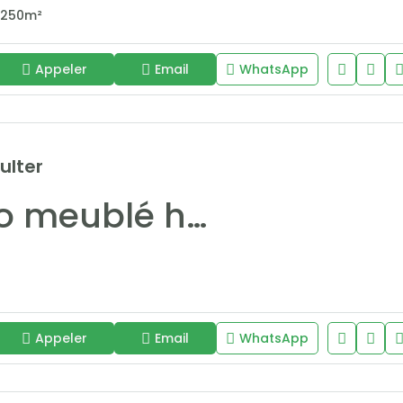
250
m²
Appeler
Email
WhatsApp
ulter
Studio meublé haut standing à louer – Centre-ville Dakar
Appeler
Email
WhatsApp