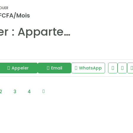
OUER
 FCFA/Mois
À louer : Appartement F4 moderne à Mermoz – Immeuble neuf avec prestations haut de gamme
Appeler
Email
WhatsApp
2
3
4