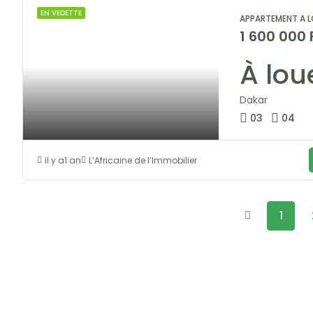
EN VEDETTE
APPARTEMENT A L
1 600 000
Dakar
03
04
il y a1 an
L’Africaine de l’Immobilier
1