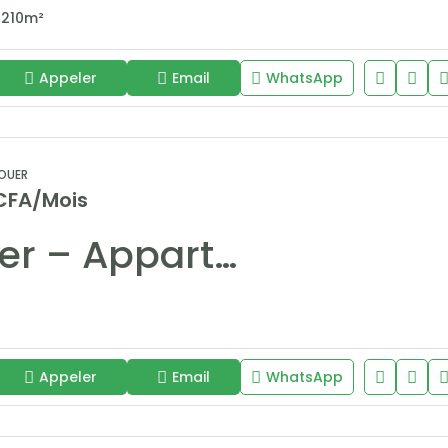
210
m²
Appeler
Email
WhatsApp
OUER
CFA/Mois
À Louer – Appartement F4 Moderne à Ngor Recasement
Appeler
Email
WhatsApp