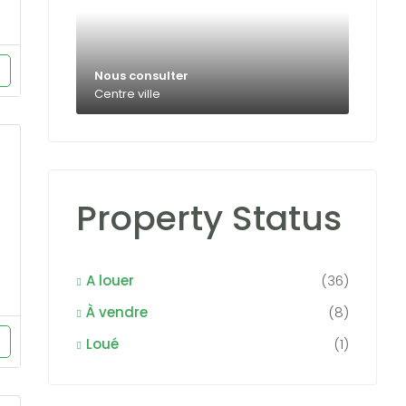
Nous consulter
Centre ville
Property Status
A louer
(36)
À vendre
(8)
Loué
(1)