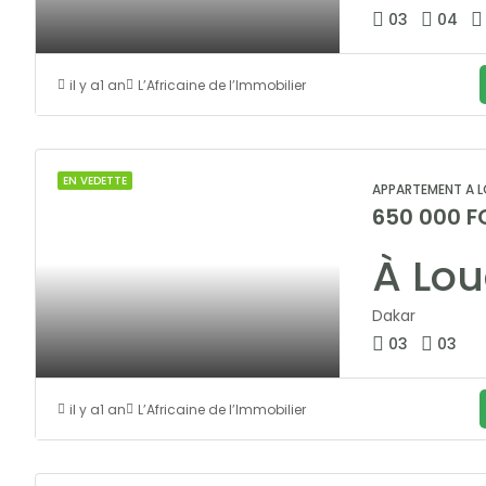
03
04
il y a1 an
L’Africaine de l’Immobilier
EN VEDETTE
APPARTEMENT A L
650 000 F
Dakar
03
03
il y a1 an
L’Africaine de l’Immobilier