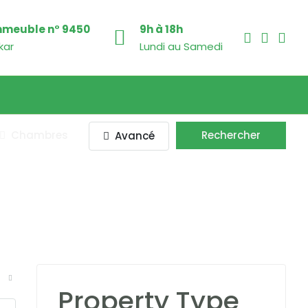
mmeuble n° 9450
9h à 18h
kar
Lundi au Samedi
Chambres
Rechercher
Avancé
Property Type