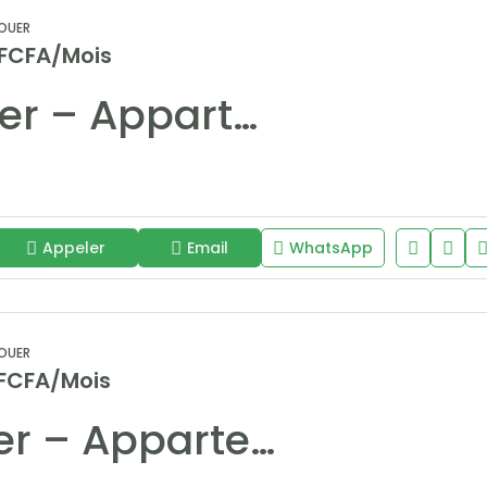
OUER
 FCFA/Mois
À Louer – Appartement F3 Vue Mer aux Almadies
Appeler
Email
WhatsApp
OUER
 FCFA/Mois
À louer – Appartement F4 à Fann-Mermoz, Immeuble Antalia