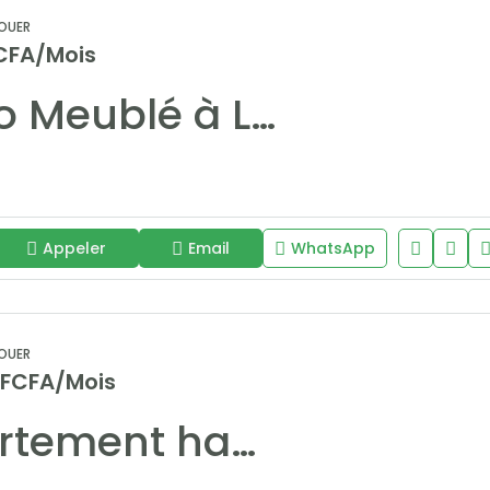
OUER
CFA/Mois
Studio Meublé à Louer à Mermoz : Confort et Proximité
Appeler
Email
WhatsApp
OUER
 FCFA/Mois
Appartement haut standing à louer aux Almadies – Vue dégagée, piscine, rooftop et sécurité 24h/24