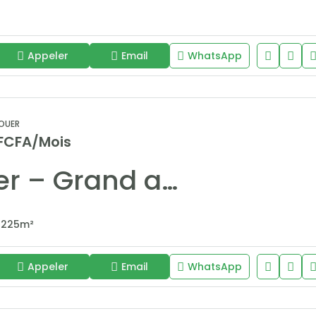
Appeler
Email
WhatsApp
OUER
 FCFA/Mois
À louer – Grand appartement F4 haut standing à Point E (255 m²)
225
m²
Appeler
Email
WhatsApp