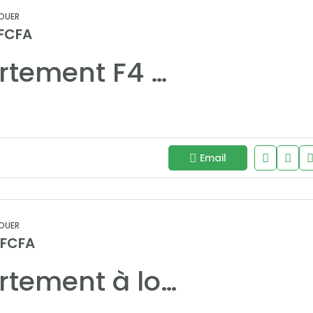
OUER
 FCFA
Appartement F4 meublé à louer Point E – Résidence moderne et sécurisée
Email
OUER
 FCFA
Appartement à louer Almadies 250 m² vue mer – Résidence NGALOU