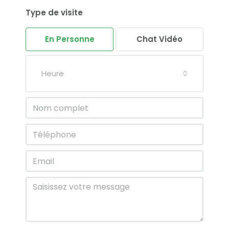
Type de visite
Mar
04
En Personne
Chat Vidéo
Août
Mer
Heure
05
Août
Jeu
06
Août
Ven
07
Août