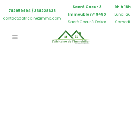
Sacré Coeur 3
9h à 18h
782959494 / 338228633
Immeuble n° 9450
Lundi au
contact@africaine2immo.com
Sacré Coeur 3, Dakar
Samedi