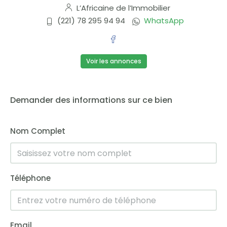
12
L’Africaine de l’Immobilier
Août
(221) 78 295 94 94
WhatsApp
Jeu
13
Voir les annonces
Août
Ven
Demander des informations sur ce bien
14
Août
Nom Complet
Sam
15
Août
Téléphone
Dim
16
Email