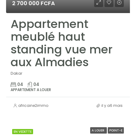
2 700 000 FCFA
Appartement
meublé haut
standing vue mer
aux Almadies
Dakar
04
04
APPARTEMENT A LOUER
africaine2immo
il y a6 mois
A LOUER
POINT-E
EN VEDETTE