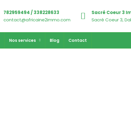
782959494 / 338228633
Sacré Coeur 3 I
contact@africaine2immo.com
Sacré Coeur 3, Da
Nos services
Blog
Contact