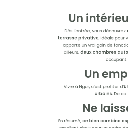
Un intérie
Dès l’entrée, vous découvrez
terrasse privative
, idéale pour
apporte un vrai gain de foncti
ailleurs,
deux chambres aut
occupant. 
Un empl
Vivre à Ngor, c’est profiter d’
u
urbains
. De ce
Ne laiss
En résumé,
ce bien combine es
excellent choix pour un cadre de