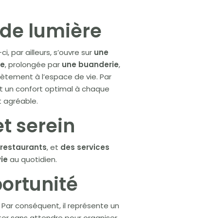
 de lumière
-ci, par ailleurs, s’ouvre sur
une
ée
, prolongée par
une buanderie
,
crètement à l’espace de vie. Par
t un confort optimal à chaque
t agréable.
t serein
 restaurants
, et
des services
vie
au quotidien.
portunité
. Par conséquent, il représente un
cter sans attendre pour organiser