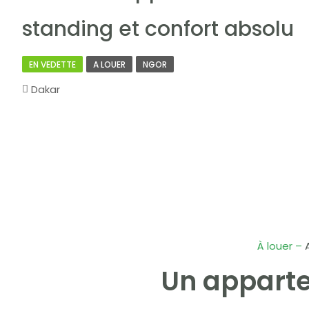
standing et confort absolu
EN VEDETTE
A LOUER
NGOR
Dakar
À louer –
A
Un appart