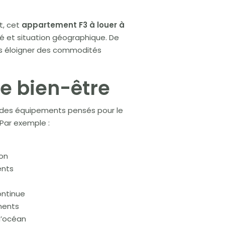
t, cet
appartement F3 à louer à
ité et situation géographique. De
ous éloigner des commodités
e bien-être
à des équipements pensés pour le
 Par exemple :
ion
ents
ontinue
ments
l’océan