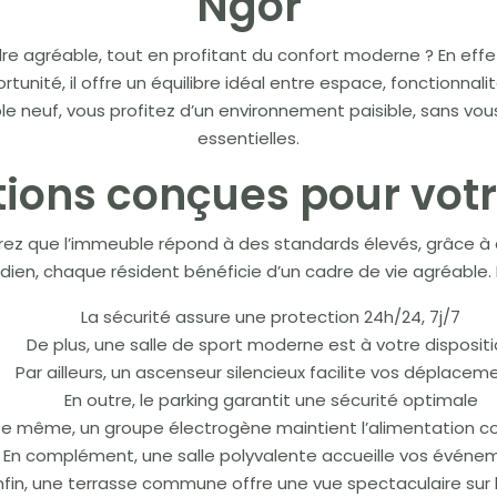
Ngor
re agréable, tout en profitant du confort moderne ? En effe
tunité, il offre un équilibre idéal entre espace, fonctionnal
le neuf, vous profitez d’un environnement paisible, sans v
essentielles.
tions conçues pour votr
erez que l’immeuble répond à des standards élevés, grâce 
dien, chaque résident bénéficie d’un cadre de vie agréable.
La sécurité assure une protection 24h/24, 7j/7
De plus, une salle de sport moderne est à votre disposit
Par ailleurs, un ascenseur silencieux facilite vos déplacem
En outre, le parking garantit une sécurité optimale
e même, un groupe électrogène maintient l’alimentation c
En complément, une salle polyvalente accueille vos événe
nfin, une terrasse commune offre une vue spectaculaire sur 