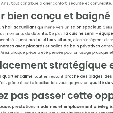
Ainsi, tout contribue à allier confort, sécurité et convivialité.
ur bien conçu et baigné
un hall accueillant
qui mène vers un
salon spacieux
. Celui
 vos moments de détente. De plus,
la cuisine semi – équip
onnalité. Quant aux
toilettes visiteurs
, elles s’intègrent dis
onomes avec placard
s et
salles de bain privatives
offren
Ainsi, chaque pièce a été pensée pour un usage pratique e
acement stratégique e
n quartier calme
, tout en restant
proche des plages
,
des
 fait, grâce à cette localisation, vous gagnez en
qualité de 
ez pas passer cette op
pace, prestations modernes et emplacement privilégié
 vie serein. C’est pourquoi nous vous invitons à nous conta