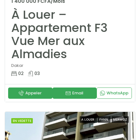
1 400 000 FCFA/Mois
À Louer –
Appartement F3
Vue Mer aux
Almadies
Dakar
02
03
Appeler
Email
WhatsApp
A LOUER
FANN
MERMOZ
EN VEDETTE