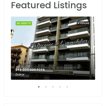
Featured Listings
Dak
OUER
EN VEDETTE
À VENDRE
EN 
260 000 000 FCFA
Dakar