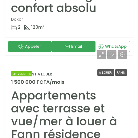
confort absolu
Dakar
2
120
m²
Appeler
Email
WhatsApp
A LOUER
FANN
APPARTEMENT A LOUER
EN VEDETTE
1 500 000 FCFA/mois
Appartements
avec terrasse et
vue/mer à louer à
Fann résidence