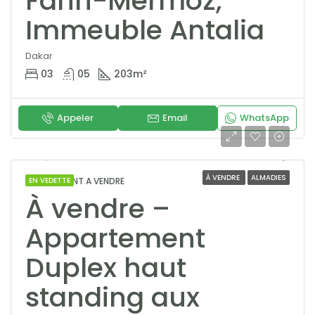
Fann-Mermoz,
Immeuble Antalia
Dakar
03
05
203
m²
Appeler
Email
WhatsApp
À VENDRE
ALMADIES
APPARTEMENT A VENDRE
EN VEDETTE
À vendre –
Appartement
Duplex haut
standing aux