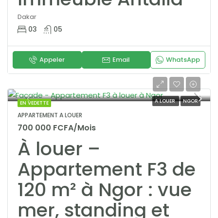
Dakar
03
05
Appeler
Email
WhatsApp
A LOUER
NGOR
EN VEDETTE
APPARTEMENT A LOUER
700 000 FCFA/Mois
À louer –
Appartement F3 de
120 m² à Ngor : vue
mer, standing et