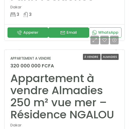
Dakar
3
3
Appeler
Email
WhatsApp
À VENDRE
ALMADIES
APPARTEMENT A VENDRE
320 000 000 FCFA
Appartement à
vendre Almadies
250 m² vue mer –
Résidence NGALOU
Dakar