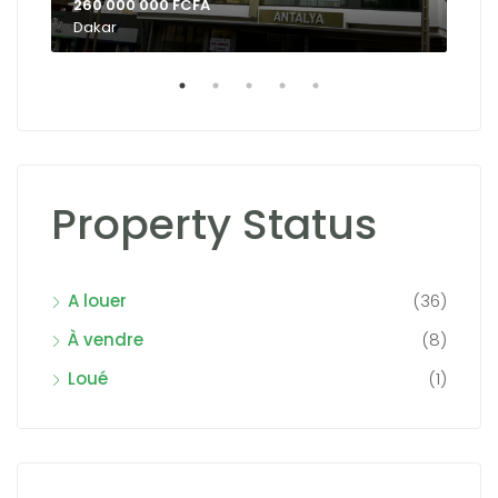
260 000 000 FCFA
Dakar
Property Status
A louer
(36)
À vendre
(8)
Loué
(1)