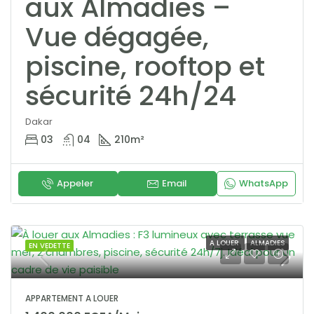
aux Almadies –
Vue dégagée,
piscine, rooftop et
sécurité 24h/24
Dakar
03
04
210
m²
Appeler
Email
WhatsApp
A LOUER
ALMADIES
EN VEDETTE
APPARTEMENT A LOUER