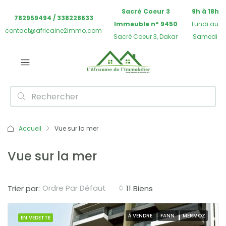
Sacré Coeur 3
9h à 18h
782959494 / 338228633
Immeuble n° 9450
Lundi au
contact@africaine2immo.com
Sacré Coeur 3, Dakar
Samedi
Accueil
Vue sur la mer
Vue sur la mer
Ordre Par Défaut
Trier par:
11 Biens
À VENDRE
FANN
MERMOZ
EN VEDETTE