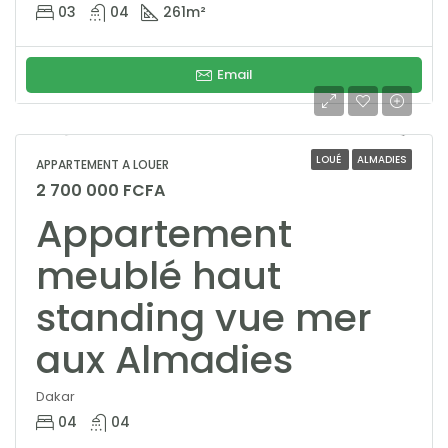
03
04
261
m²
Email
LOUÉ
ALMADIES
APPARTEMENT A LOUER
2 700 000 FCFA
Appartement
meublé haut
standing vue mer
aux Almadies
Dakar
04
04