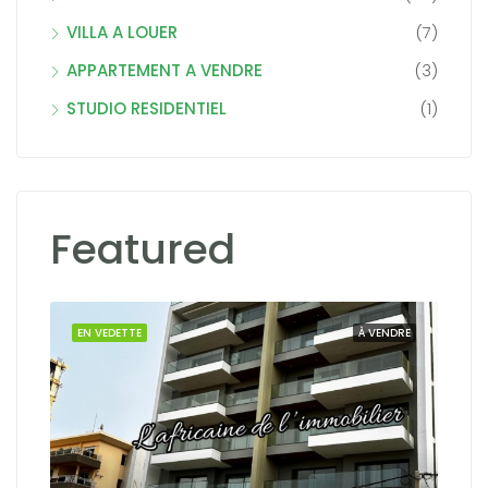
VILLA A LOUER
(7)
APPARTEMENT A VENDRE
(3)
STUDIO RESIDENTIEL
(1)
Featured
Dak
OUER
EN VEDETTE
À VENDRE
EN 