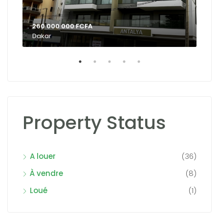
260 000 000 FCFA
Dakar
Property Status
A louer
(36)
À vendre
(8)
Loué
(1)