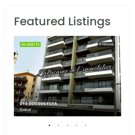
Featured Listings
Dak
OUER
EN VEDETTE
À VENDRE
EN 
260 000 000 FCFA
Dakar