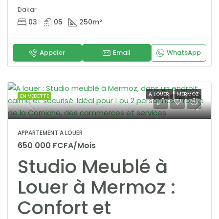
Dakar
03
05
250
m²
Appeler
Email
WhatsApp
A LOUER
MERMOZ
EN VEDETTE
APPARTEMENT A LOUER
650 000 FCFA/Mois
Studio Meublé à
Louer à Mermoz :
Confort et