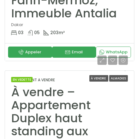
Fann-Mermoz,
Immeuble Antalia
Dakar
03
05
203
m²
Appeler
Email
WhatsApp
À VENDRE
ALMADIES
APPARTEMENT A VENDRE
EN VEDETTE
À vendre –
Appartement
Duplex haut
standing aux