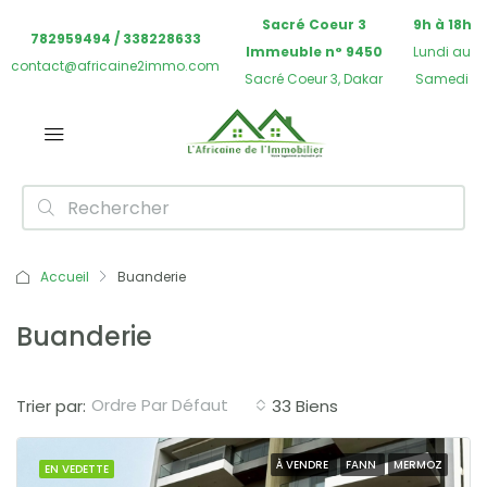
Sacré Coeur 3
9h à 18h
782959494 / 338228633
Immeuble n° 9450
Lundi au
contact@africaine2immo.com
Sacré Coeur 3, Dakar
Samedi
Accueil
Buanderie
Buanderie
Ordre Par Défaut
Trier par:
33 Biens
À VENDRE
FANN
MERMOZ
EN VEDETTE