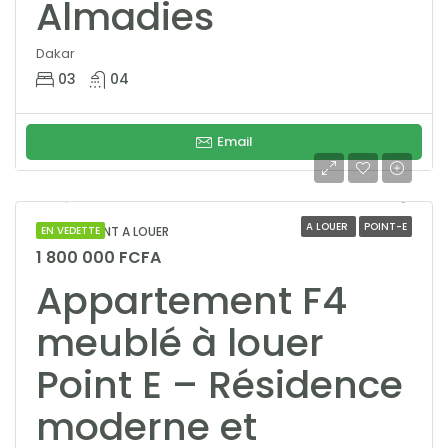
Almadies
Dakar
03
04
Email
A LOUER
POINT-E
APPARTEMENT A LOUER
EN VEDETTE
1 800 000 FCFA
Appartement F4
meublé à louer
Point E – Résidence
moderne et