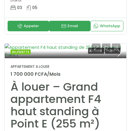
Dakar
03
05
Appeler
Email
WhatsApp
A LOUER
POINT-E
EN VEDETTE
APPARTEMENT A LOUER
1 700 000 FCFA/Mois
À louer – Grand
appartement F4
haut standing à
Point E (255 m²)