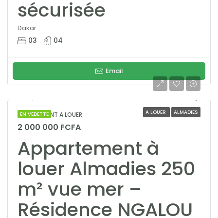
sécurisée
Dakar
03
04
Email
A LOUER
ALMADIES
APPARTEMENT A LOUER
EN VEDETTE
2 000 000 FCFA
Appartement à
louer Almadies 250
m² vue mer –
Résidence NGALOU