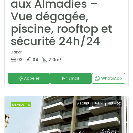
aux Almadies –
Vue dégagée,
piscine, rooftop et
sécurité 24h/24
Dakar
03
04
210
m²
Appeler
Email
WhatsApp
A LOUER
FANN
MERMOZ
EN VEDETTE