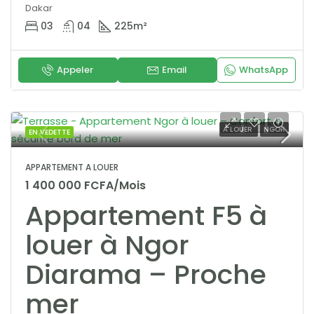
Dakar
03
04
225
m²
Appeler
Email
WhatsApp
A LOUER
NGOR
EN VEDETTE
APPARTEMENT A LOUER
1 400 000 FCFA/Mois
Appartement F5 à
louer à Ngor
Diarama – Proche
mer