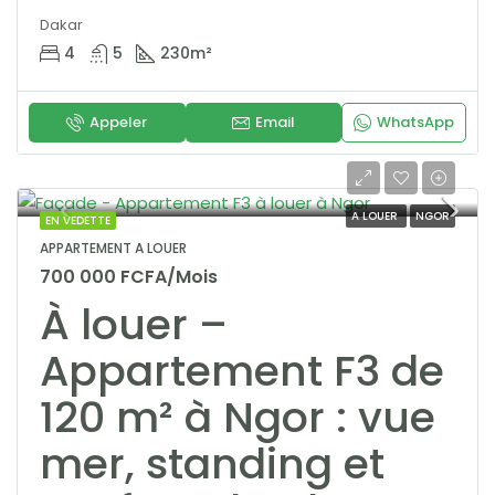
Dakar
4
5
230
m²
Appeler
Email
WhatsApp
A LOUER
NGOR
EN VEDETTE
APPARTEMENT A LOUER
700 000 FCFA/Mois
À louer –
Appartement F3 de
120 m² à Ngor : vue
mer, standing et