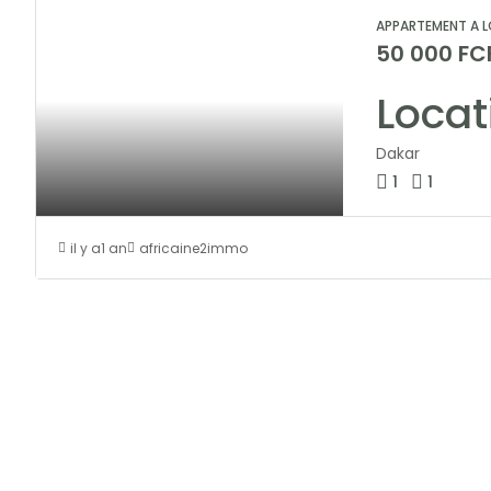
APPARTEMENT A L
50 000 FC
Dakar
1
1
il y a1 an
africaine2immo