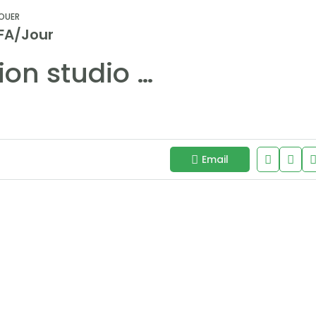
OUER
FA/Jour
Location studio meublé moderne au Virage avec terrasse – confort et sécurité
Email