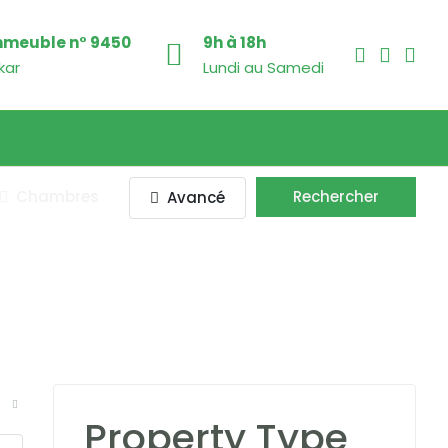
mmeuble n° 9450
9h à 18h
kar
Lundi au Samedi
Chambres
Rechercher
Avancé
Property Type