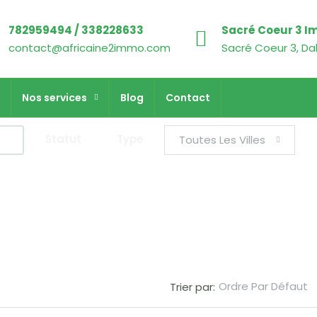
782959494 / 338228633
Sacré Coeur 3 I
contact@africaine2immo.com
Sacré Coeur 3, Da
Nos services
Blog
Contact
Statut
Type
Toutes Les Villes
Ordre Par Défaut
Trier par: