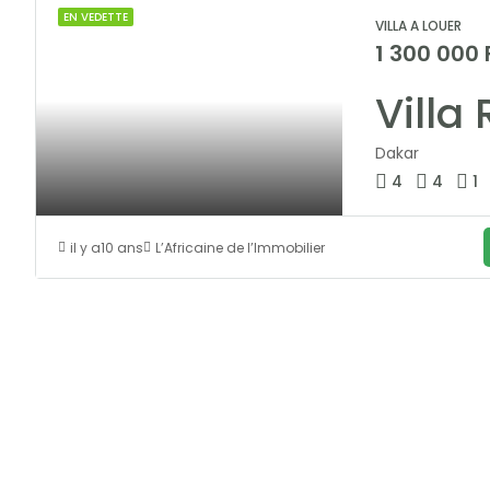
EN VEDETTE
VILLA A LOUER
1 300 000
Dakar
4
4
1
il y a10 ans
L’Africaine de l’Immobilier