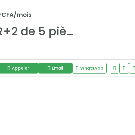
 FCFA/mois
Villa R+2 de 5 pièces à louer à Sacré-Cœur 2
Appeler
Email
WhatsApp