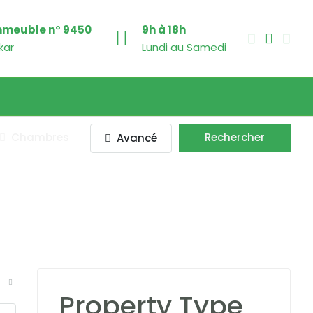
mmeuble n° 9450
9h à 18h
kar
Lundi au Samedi
Chambres
Rechercher
Avancé
Property Type