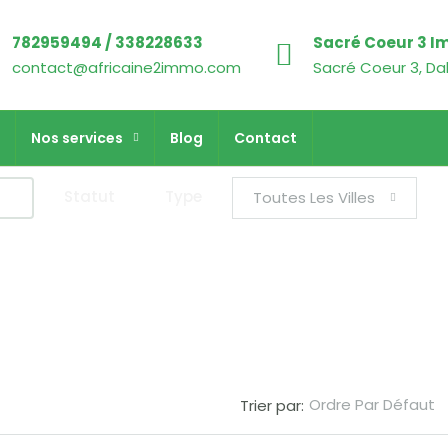
782959494 / 338228633
Sacré Coeur 3 I
contact@africaine2immo.com
Sacré Coeur 3, Da
Nos services
Blog
Contact
Statut
Type
Toutes Les Villes
Ordre Par Défaut
Trier par: