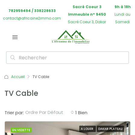
Sacré Coeur 3
9h à 18h
782959494 / 338228633
Immeuble n° 9450
Lundi au
contact@africaine2immo.com
Sacré Coeur 3, Dakar
Samedi
Accueil
TV Cable
TV Cable
Ordre Par Défaut
Trier par:
1 Bien
A LOUER
DAKAR PLATEAU
EN VEDETTE