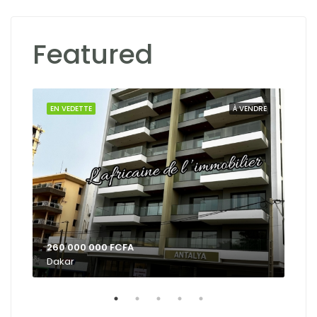
Featured
OUER
EN VEDETTE
À VENDRE
EN 
260 000 000 FCFA
Dakar
Dak