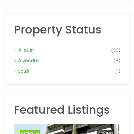
Property Status
A louer
(36)
À vendre
(8)
Loué
(1)
Featured Listings
OUER
EN VEDETTE
À VENDRE
EN 