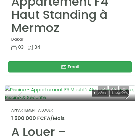
Appartement F4
Haut Standing à
Mermoz
Dakar
03
04
Email
A LOUER
ALMADIES
APPARTEMENT A LOUER
1 500 000 FCFA/Mois
A Louer –