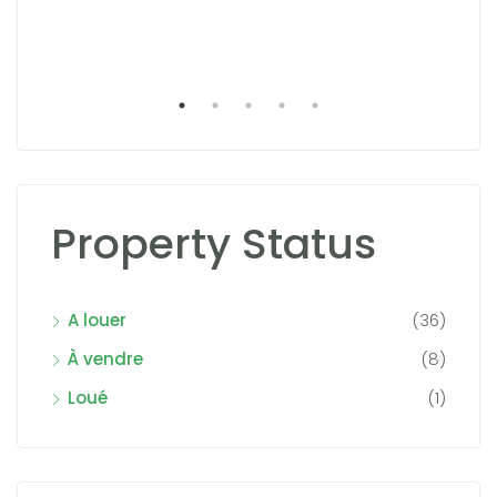
Property Status
A louer
(36)
À vendre
(8)
Loué
(1)