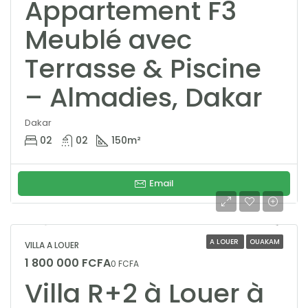
Appartement F3
Meublé avec
Terrasse & Piscine
– Almadies, Dakar
Dakar
02
02
150
m²
Email
A LOUER
OUAKAM
VILLA A LOUER
1 800 000 FCFA
0 FCFA
Villa R+2 à Louer à