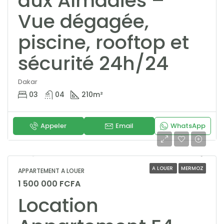
aux Almadies –
Vue dégagée,
piscine, rooftop et
sécurité 24h/24
Dakar
03
04
210
m²
Appeler
Email
WhatsApp
A LOUER
MERMOZ
APPARTEMENT A LOUER
1 500 000 FCFA
Location