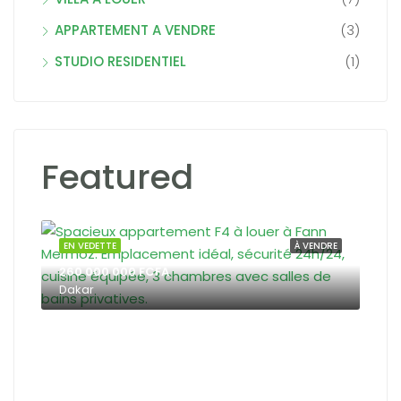
APPARTEMENT A VENDRE
(3)
STUDIO RESIDENTIEL
(1)
Featured
Dak
OUER
EN VEDETTE
À VENDRE
EN 
260 000 000 FCFA
Dakar