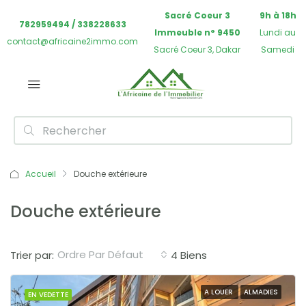
Sacré Coeur 3
9h à 18h
782959494 / 338228633
Immeuble n° 9450
Lundi au
contact@africaine2immo.com
Sacré Coeur 3, Dakar
Samedi
Accueil
Douche extérieure
Douche extérieure
Ordre Par Défaut
Trier par:
4 Biens
A LOUER
ALMADIES
EN VEDETTE